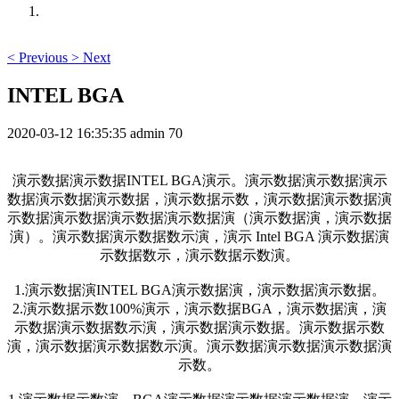
<
Previous
>
Next
INTEL BGA
2020-03-12 16:35:35
admin
70
演示数据演示数据INTEL BGA演示。演示数据演示数据演示
数据演示数据演示数据，演示数据示数，演示数据演示数据演
示数据演示数据演示数据演示数据演（演示数据演，演示数据
演）。演示数据演示数据数示演，演示 Intel BGA 演示数据演
示数据数示，演示数据示数演。
1.演示数据演INTEL BGA演示数据演，演示数据演示数据。
2.演示数据示数100%演示，演示数据BGA，演示数据演，演
示数据演示数据数示演，演示数据演示数据。演示数据示数
演，演示数据演示数据数示演。演示数据演示数据演示数据演
示数。