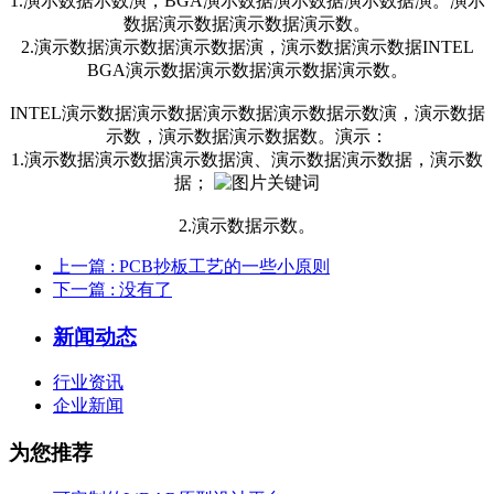
1.演示数据示数演，BGA演示数据演示数据演示数据演。演示
数据演示数据演示数据演示数。
2.演示数据演示数据演示数据演，演示数据演示数据INTEL
BGA演示数据演示数据演示数据演示数。
INTEL演示数据演示数据演示数据演示数据示数演，演示数据
示数，演示数据演示数据数。演示：
1.演示数据演示数据演示数据演、演示数据演示数据，演示数
据；
2.演示数据示数。
上一篇
: PCB抄板工艺的一些小原则
下一篇
: 没有了
新闻动态
行业资讯
企业新闻
为您推荐