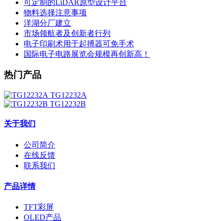
可定制的LiDAR原型设计平台
物料选择注意事项
洋湖分厂建立
市场领航者及创新者行列
电子印刷术用于起搏器可免手术
国际电子电路展览会规模再创新高！
热门产品
TG12232A
TG12232B
关于我们
公司简介
在线反馈
联系我们
产品详情
TFT彩屏
OLED产品