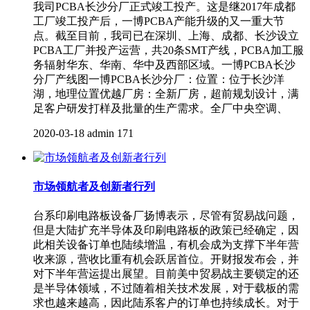
我司PCBA长沙分厂正式竣工投产。这是继2017年成都
工厂竣工投产后，一博PCBA产能升级的又一重大节
点。截至目前，我司已在深圳、上海、成都、长沙设立
PCBA工厂并投产运营，共20条SMT产线，PCBA加工服
务辐射华东、华南、华中及西部区域。一博PCBA长沙
分厂产线图一博PCBA长沙分厂：位置：位于长沙洋
湖，地理位置优越厂房：全新厂房，超前规划设计，满
足客户研发打样及批量的生产需求。全厂中央空调、
2020-03-18
admin
171
市场领航者及创新者行列
台系印刷电路板设备厂扬博表示，尽管有贸易战问题，
但是大陆扩充半导体及印刷电路板的政策已经确定，因
此相关设备订单也陆续增温，有机会成为支撑下半年营
收来源，营收比重有机会跃居首位。开财报发布会，并
对下半年营运提出展望。目前美中贸易战主要锁定的还
是半导体领域，不过随着相关技术发展，对于载板的需
求也越来越高，因此陆系客户的订单也持续成长。对于