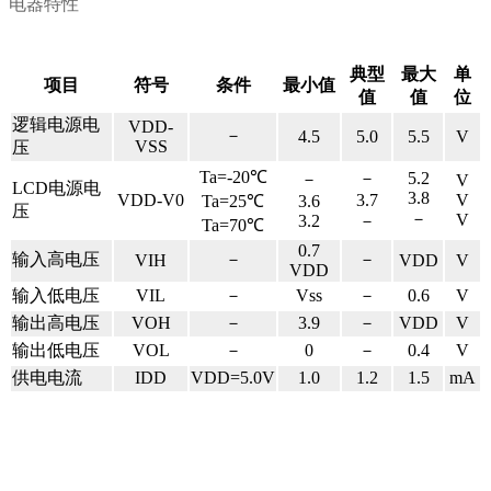
电器特性
典型
最大
单
项目
符号
条件
最小值
值
值
位
逻辑电源电
VDD-
－
4.5
5.0
5.5
V
VSS
压
Ta=-20℃
－
5.2
－
V
LCD电源电
3.8
VDD-V0
3.7
V
Ta=25℃
3.6
压
－
V
3.2
－
Ta=70℃
0.7
输入高电压
－
－
VIH
VDD
V
VDD
输入低电压
VIL
－
Vss
－
0.6
V
输出高电压
VOH
－
3.9
－
VDD
V
输出低电压
VOL
－
0
－
0.4
V
供电电流
IDD
VDD=5.0V
1.0
1.2
1.5
mA