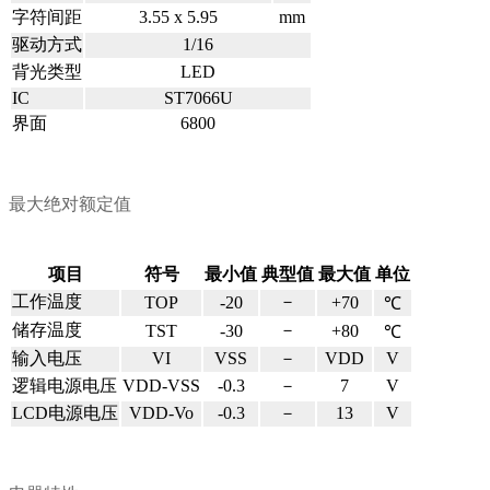
字符间距
3.55 x 5.95
mm
驱动方式
1/16
背光类型
LED
IC
ST7066U
界面
6800
最大绝对额定值
项目
符号
最小值
典型值
最大值
单位
工作温度
－
TOP
-20
+70
℃
储存温度
－
TST
-30
+80
℃
输入电压
VI
VSS
－
VDD
V
逻辑电源电压
VDD-VSS
-0.3
－
7
V
LCD电源电压
VDD-Vo
-0.3
－
13
V