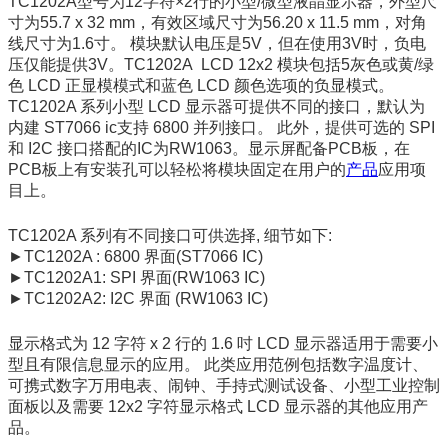
TC1202A
型号为
12
字符
×2
行的小型
/
微型液晶显示器，外型尺
寸为
55.7 x 32 mm
，有效区域尺寸为
56.20 x 11.5 mm
，对角
线尺寸为
1.6
寸。
模块默认电压是
5V
，但在使用
3V
时，
负电
压仅能
提供
3V
。
TC1202A LCD 12x2
模块包括
5
灰色或黄
/
绿
色
LCD
正
显模模式
和蓝色
LCD
颜色选项
的负显模式
。
TC1202A
系列小型
LCD
显示器可提供不同的接口，默认为
内建
ST7066
ic
支持
6800
并列接口。
此外，提供可选的
SPI
和
I2C
接口搭配的
IC
为
RW1063
。显示屏配备
PCB
板，在
PCB
板上有安装孔可以轻松将模块固定在用户的
产品
应用项
目上。
TC1202A
系列有不同接口可供选择
,
细节如下
:
►TC1202A : 6800
界面
(ST7066 IC)
►TC1202A1: SPI
界面
(RW1063 IC)
►TC1202A2: I2C
界面
(RW1063 IC)
显示格式为
12
字符
x 2
行的
1.6
吋
LCD
显示器适用于需要小
型且有限信息显示的应用。
此类应用范例包括数字温度计、
可携式数字万用电表、闹钟、手持式测试设备、小型工业控制
面板以及需要
12x2
字符显示格式
LCD
显示器的其他应用产
品。