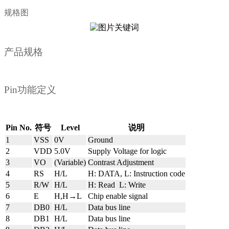
规格图
产品规格
Pin功能定义
Pin No.
符号
Level
说明
1
VSS
0V
Ground
2
VDD
5.0V
Supply Voltage for logic
3
VO
(Variable)
Contrast Adjustment
4
RS
H/L
H: DATA, L: Instruction code
5
R/W
H/L
H: Read L: Write
6
E
H,H→L
Chip enable signal
7
DB0
H/L
Data bus line
8
DB1
H/L
Data bus line