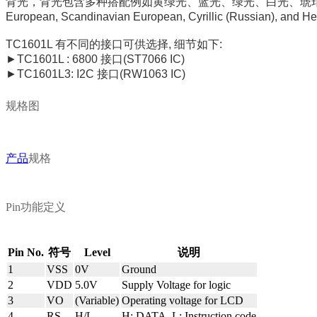
背光，背光包含多种搭配例如黄绿光、蓝光、绿光、白光、琥
European, Scandinavian European,
Cyrillic (Russian), and H
TC
1601L
有不同的接口可供选择
,
细节如下
:
►
TC
1601L : 6800
接口
(ST7066 IC)
►
TC
1601L3: I2C
接口
(RW1063 IC)
规格图
产品
规格
Pin
功能定义
Pin No.
符号
Level
说明
1
VSS
0V
Ground
2
VDD
5.0V
Supply Voltage for logic
3
VO
(Variable)
Operating voltage for LCD
4
RS
H/L
H: DATA, L: Instruction code