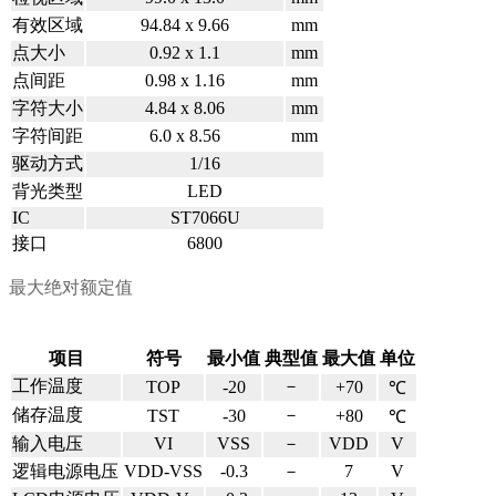
有效区域
94.84 x 9.66
mm
点大小
0.92 x 1.1
mm
点间距
0.98 x 1.16
mm
字符大小
4.84 x 8.06
mm
字符间距
6.0 x 8.56
mm
驱动方式
1/16
背光类型
LED
IC
ST7066U
接口
6800
最大绝对额定值
项目
符号
最小值
典型值
最大值
单位
工作温度
－
TOP
-20
+70
℃
储存温度
－
TST
-30
+80
℃
输入电压
VI
VSS
－
VDD
V
逻辑电源电压
VDD-VSS
-0.3
－
7
V