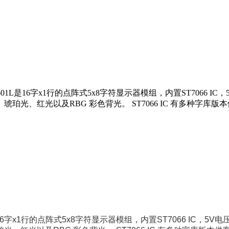
1601L是16字x1行的点阵式5x8字符显示器模组，内置ST706
及RBG 彩色背光。 ST7066 IC 有多种字库版本供客户选择，有En
6
字
x1
行的点阵式
5x8
字符显示器模组，内置
ST7066 IC
，
5V
电