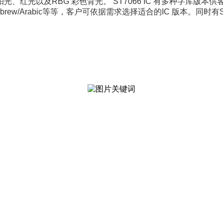
珀光、红光以及
RBG
彩色背光。
ST7066 IC
有多种字库版本供
ebrew/Arabic
等等，客户可依据需求选择适合的
IC
版本。同时有