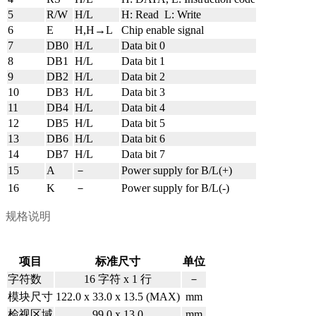
5
R/W
H/L
H: Read L: Write
6
E
H,H→L
Chip enable signal
7
DB0
H/L
Data bit 0
8
DB1
H/L
Data bit 1
9
DB2
H/L
Data bit 2
10
DB3
H/L
Data bit 3
11
DB4
H/L
Data bit 4
12
DB5
H/L
Data bit 5
13
DB6
H/L
Data bit 6
14
DB7
H/L
Data bit 7
15
A
－
Power supply for B/L(+)
16
K
－
Power supply for B/L(-)
规格说明
项目
标准尺寸
单位
字符数
16
字符
x 1
行
－
模块尺寸
122.0 x 33.0 x 13.5 (MAX)
mm
检视区域
99.0 x 13.0
mm