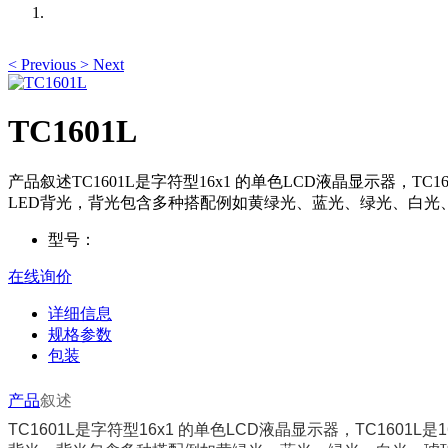
<
Previous
>
Next
TC1601L
产品叙述TC1601L是字符型16x1 的单色LCD液晶显示器，TC
LED背光，背光包含多种搭配例如黄绿光、蓝光、绿光、白光、琥珀光、红光以
型号：
在线询价
详细信息
规格参数
包装
产品
叙述
TC
1601L
是字符型
16x1
的单色
LCD
液晶显示器，
TC
1601L
是
1