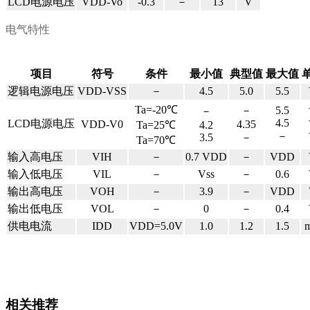
LCD
电源电压
VDD-Vo
-0.3
－
13
V
电气特性
项目
符号
条件
最小值
典型值
最大值
逻辑电源电压
VDD-VSS
－
4.5
5.0
5.5
Ta=-20℃
－
5.5
－
4.5
LCD
电源电压
VDD-V0
4.35
Ta=25℃
4.2
－
3.5
－
Ta=70℃
输入高电压
VIH
－
0.7 VDD
－
VDD
输入低电压
VIL
－
Vss
－
0.6
输出高电压
VOH
－
3.9
－
VDD
输出低电压
VOL
－
0
－
0.4
供电电流
IDD
VDD=5.0V
1.0
1.2
1.5
相关推荐