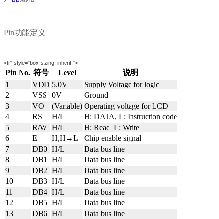
Pin功能定义
<
tr
" style="box-sizing:
inherit;
">
Pin No.
符号
Level
说明
1
VDD
5.0V
Supply Voltage for logic
2
VSS
0V
Ground
3
VO
(Variable)
Operating voltage for LCD
4
RS
H/L
H: DATA, L: Instruction code
5
R/W
H/L
H: Read L: Write
6
E
H,H→L
Chip enable signal
7
DB0
H/L
Data bus line
8
DB1
H/L
Data bus line
9
DB2
H/L
Data bus line
10
DB3
H/L
Data bus line
11
DB4
H/L
Data bus line
12
DB5
H/L
Data bus line
13
DB6
H/L
Data bus line