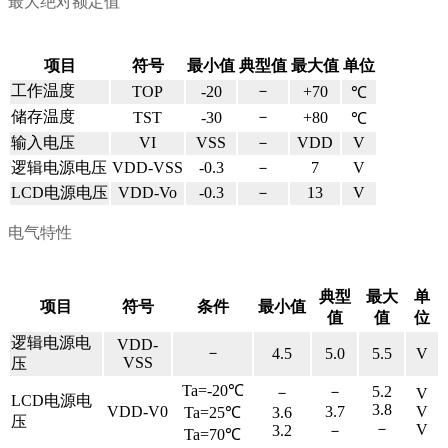
最大绝对额定值
项目
符号
最小值
典型值
最大值
单位
工作温度
－
TOP
-20
+70
℃
储存温度
－
TST
-30
+80
℃
输入电压
VI
VSS
－
VDD
V
逻辑电源电压
VDD-VSS
-0.3
－
7
V
LCD电源电压
VDD-Vo
-0.3
－
13
V
电气特性
典型
最大
单
项目
符号
条件
最小值
值
值
位
逻辑电源电
VDD-
－
4.5
5.0
5.5
V
VSS
压
Ta=-20℃
－
5.2
－
V
LCD电源电
3.8
VDD-V0
3.7
V
Ta=25℃
3.6
压
－
V
3.2
－
Ta=70℃