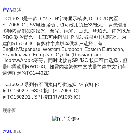
产品
叙述
TC1602D
是一款
16*2 STN
字符显示模块
,TC1602D
内置
ST7066 IC
，
5V
电压驱动，也可改用负压
3V
驱动，背光包含
多种搭配例如黄绿光、蓝光、绿光、白光、琥珀光、红光以及
RBG
彩色背光。
LED
可由
PIN1, PIN2,
或是
A/ K
脚驱动。内
建的
ST7066 IC
有多种字库版本供客户选择，有
English/Japanese, Western European, Eastern European,
Scandinavian European, Cyrillic (Russian), and
Hebrew/Arabic
等等。同时此款有
SPI/I2C
接口可供选择，但
是
IC
需改用
RW1063
。如需内建繁体中文或是简体中文字库，
请选图形的
T
G14432D
。
TC1602D
系列有不同接口可供选择
,
细节如下
:
►TC1602D : 6800
接口
(ST7066 IC)
►TC1602D1 : SPI
接口
(RW1063 IC)
规格图
产品
规格