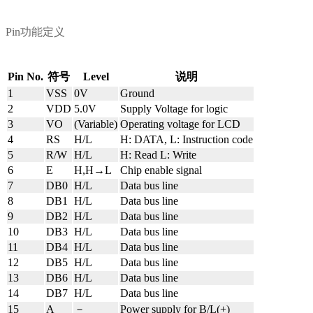
Pin
功能定义
Pin No.
符号
Level
说明
1
VSS
0V
Ground
2
VDD
5.0V
Supply Voltage for logic
3
VO
(Variable)
Operating voltage for LCD
4
RS
H/L
H: DATA, L: Instruction code
5
R/W
H/L
H: Read L: Write
6
E
H,H→L
Chip enable signal
7
DB0
H/L
Data bus line
8
DB1
H/L
Data bus line
9
DB2
H/L
Data bus line
10
DB3
H/L
Data bus line
11
DB4
H/L
Data bus
line
12
DB5
H/L
Data bus line
13
DB6
H/L
Data bus line
14
DB7
H/L
Data bus line
15
A
－
Power supply for B/L(+)