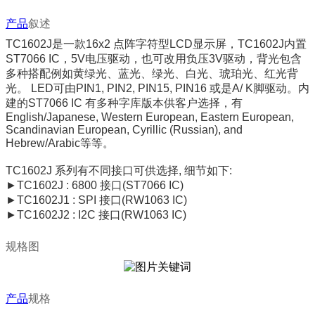
产品
叙述
TC
1602J
是一款
16x2
点阵字符型
LCD
显示屏，
TC
1602J
内置
ST7066 IC
，
5V
电压驱动，也可改用负压
3V
驱动，背光包含
多种搭配例如黄绿光、蓝光、绿光、白光、琥珀光、红光背
光。
LED
可由
PIN1, PIN2, PIN15, PIN16
或是
A/ K
脚驱动。内
建的
ST7066 IC
有多种字库版本供客户选择，有
English/Japanese, Western European, Eastern European,
Scandinavian European, Cyrillic
(Russian), and
Hebrew/Arabic
等等。
TC
1602J
系列有不同接口可供选择
,
细节如下
:
►
TC
1602J : 6800
接口
(ST7066 IC)
►
TC
1602J1 : SPI
接口
(RW1063 IC)
►
TC
1602J2 : I2C
接口
(RW1063 IC)
规格图
产品
规格