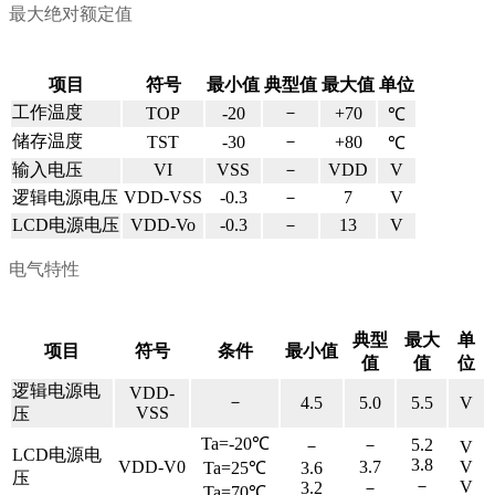
最大绝对额定值
项目
符号
最小值
典型值
最大值
单位
工作温度
－
TOP
-20
+70
℃
储存温度
－
TST
-30
+80
℃
输入电压
VI
VSS
－
VDD
V
逻辑电源电压
VDD-VSS
-0.3
－
7
V
LCD
电源电压
VDD-Vo
-0.3
－
13
V
电气特性
典型
最大
单
项目
符号
条件
最小值
值
值
位
逻辑电源电
VDD-
－
4.5
5.0
5.5
V
VSS
压
Ta=-20℃
－
5.2
－
V
LCD
电源电
3.8
VDD-V0
3.7
V
Ta=25℃
3.6
压
－
V
3.2
－
Ta=70℃