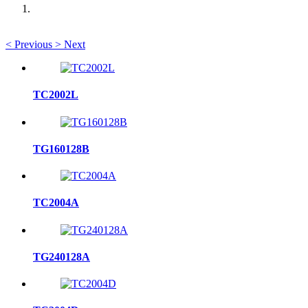
<
Previous
>
Next
TC2002L
TG160128B
TC2004A
TG240128A